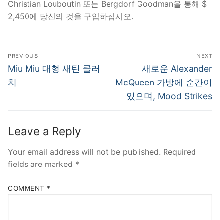
Christian Louboutin 또는 Bergdorf Goodman을 통해 $
2,450에 당신의 것을 구입하십시오.
Post
PREVIOUS
NEXT
navigation
Previous
Next
Miu Miu 대형 새틴 클러
새로운 Alexander
post:
post:
치
McQueen 가방에 순간이
있으며, Mood Strikes
Leave a Reply
Your email address will not be published.
Required
fields are marked
*
COMMENT
*