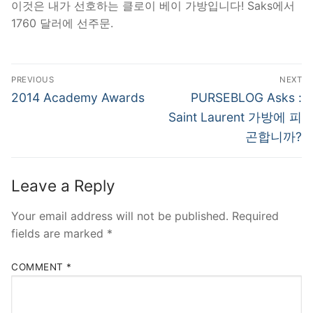
이것은 내가 선호하는 클로이 베이 가방입니다! Saks에서
1760 달러에 선주문.
Post
PREVIOUS
NEXT
navigation
Previous
Next
2014 Academy Awards
PURSEBLOG Asks :
post:
post:
Saint Laurent 가방에 피
곤합니까?
Leave a Reply
Your email address will not be published.
Required
fields are marked
*
COMMENT
*